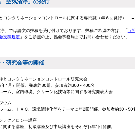
誌「空気清浄」の発行
とコンタミネーションコントロールに関する専門誌（年６回発行） 
清浄」では論文の投稿を受け付けております。投稿ご希望の方は、「
（
会投稿規定
」をご参照の上、協会事務局までお問い合わせください。
会・研究会等の開催
浄とコンタミネーションコントロール研究大会
毎年4月）開催、発表約80題、参加者約300～400名
ルーム、室内環境、クリーン化技術等に関する研究発表大会
ジウム
ルーム、ＩＡＱ、環境清浄化等をテーマに年2回開催、参加者約30～50
ンテクノロジー講座
に関する講座。初級講座及び中級講座をそれぞれ年1回開催。