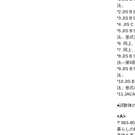
法」
*2:JI
*3:JI
*4: JI
*5:JI
法」形式
*6: 同上
*7: 同上
*8:JI
法―第5
*9:JI
法」
*10:J
法」形式
*11:J
●試験体
<A>
〒963-
暮らしの