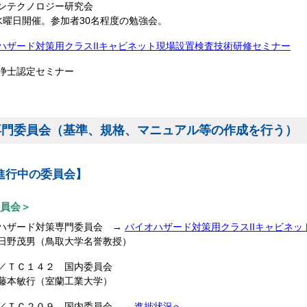
ンテクノロジー研究会
水曜日開催。参加者30名程度の勉強会。
ハザード対策用クラスIIキャビネット現場設置検査技術研修セミナー
浄士認定セミナー
専門委員会（基準、規格、マニュアル等の作成を行う）
進行中の委員会】
員会＞
ハザード対策専門委員会 →
バイオハザード対策用クラスIIキャビネッ
日野茂男（鳥取大学名誉教授）
／ＴＣ１４２ 国内委員会
藤本敏行（室蘭工業大学）
／ＴＣ２０９ 国内委員会 →
進捗状況へ