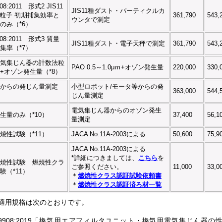
908:2011 形式2 JIS11
JIS11種ダスト・パーティクルカ
μｍ粒子 初期捕集効率と
361,790
543,
ウンタで測定
のみ（*6）
9908:2011 形式3 質量
JIS11種ダスト・電子天秤で測定
361,790
543,
集率（*7）
気集じん器の計数法粒
PAO 0.5～1.0μｍ+オゾン発生量
220,000
330,
+オゾン発生量（*8）
からの発じん量測定
小型ロボット/モータ等からの発
363,000
544,
じん量測定
電気集じん器からのオゾン発生
生量のみ（*10）
37,400
56,1
量測定
焼性試験（*11）
JACA No.11A-2003による
50,600
75,9
JACA No.11A-2003による
*詳細につきましては、
こちら
を
焼性試験 燃焼性クラ
ご参照ください。
11,000
33,0
験（*11）
＊
燃焼性クラス認証試験依頼書
＊
燃焼性クラス認証済ろ材一覧
適用規格は次のとおりです。
S B 9908:2019「換気用エアフィルタユニット・換気用電気集じん器