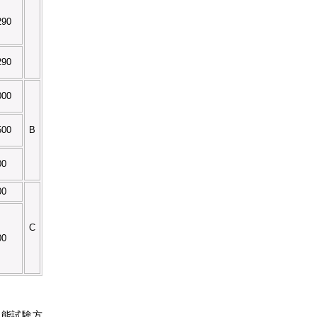
290
290
000
500
B
00
00
C
00
の性能試験方