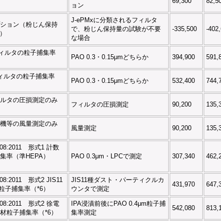
69,300
82,5
ョン
J-ePMxに分類されるフィルタ
ション（粉じん保持
で、粉じん保持量の試験が不要
-335,500
-402
1）
な場合
フィルタの粒子捕集率
PAO 0.3・0.15μmどちらか
394,900
591,
フィルタの粒子捕集率
PAO 0.3・0.15μmどちらか
532,400
744,
ルタの圧損測定のみ
フィルタの圧損測定
90,200
135,
機等の風量測定のみ
風量測定
90,200
135,
9908:2011 形式1 計数
集率（準HEPA）
PAO 0.3μm・LPCで測定
307,340
462,
908:2011 形式2 JIS11
JIS11種ダスト・パーティクルカ
431,970
647,
m粒子捕集率（*6）
ウンタで測定
9908:2011 形式2 徐電
IPA浸漬前後にPAO 0.4μm粒子捕
542,080
813,
材粒子捕集率（*6）
集率測定