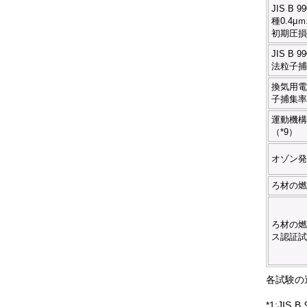
JIS B 9
種0.4
初期圧損
JIS B 
法粒子捕
換気用電
子捕集率
運動機構
（*9）
オゾン発
ろ材の燃
ろ材の燃
ス認証試
各試験の
*1:JI