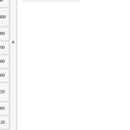
00
,600
800
A
700
300
300
220
350
120