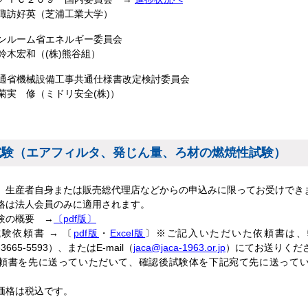
諏訪好英（芝浦工業大学）
ンルーム省エネルギー委員会
鈴木宏和（(株)熊谷組）
通省機械設備工事共通仕様書改定検討委員会
菊実 修（ミドリ安全(株)）
試験（エアフィルタ、発じん量、ろ材の燃焼性試験）
は、生産者自身または販売総代理店などからの申込みに限ってお受けでき
価格は法人会員のみに適用されます。
試験の概要 →
〔pdf版〕
試験依頼書 → 〔
pdf版
・
Excel版
〕※ご記入いただいた依頼書は、
-3665-5593）、またはE-mail（
jaca@jaca-1963.or.jp
）にてお送りくだ
依頼書を先に送っていただいて、確認後試験体を下記宛て先に送って
価格は税込です。