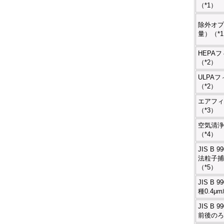
（*1）
除外オプ
量）（*
HEPA
（*2）
ULPA
（*2）
エアフィ
（*3）
空気清浄
（*4）
JIS B 
法粒子捕
（*5）
JIS B 9
種0.4μ
JIS B 
前後のろ