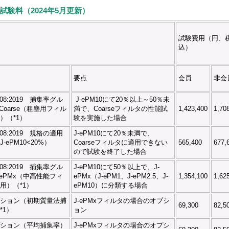
試験料（2024年5月更新）
試験費用（円、
込）
要点
会員
非会
9908:2019 捕集率グル
J-ePM10にて20％以上～50％未
 Coarse（粗塵用フィル
満で、Coarseフィルタの性能試
1,423,400
1,70
）（*1）
験を実施した場合
9908:2019 規格の適用
J-ePM10にて20％未満で、
-ePM10<20%）
Coarseフィルタに適用できない
565,400
677,
ので試験を終了した場合
9908:2019 捕集率グル
J-ePM10にて50％以上で、J-
 ePMx（中高性能フィ
ePMx（J-ePM1、J-ePM2.5、J-
1,354,100
1,62
用）（*1）
ePM10）に分類する場合
ション（初期質量法捕
J-ePMxフィルタの場合のオプシ
69,300
82,5
*1）
ョン
ション（平均捕集率）
J-ePMxフィルタの場合のオプシ