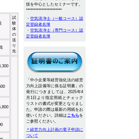
技を中心としたセミナーです。
***********************
試
・
空気清浄士（一般コース）認
税
験
定登録者名簿
体
・
空気清浄士（専門コース）認
の
定登録者名簿
送
り
員
先
8,300
「中小企業等経営強化法の経営
力向上設備等に係る証明書」の
600
発行につきましては、2025年4
月1日より指定用紙とチェック
リストの書式が変更となりまし
5,800
た。申請の際は最新の用紙をお
使いください。詳細は
こちら
を
ご参照ください。
00
＊経営力向上計画の電子申請に
ついて