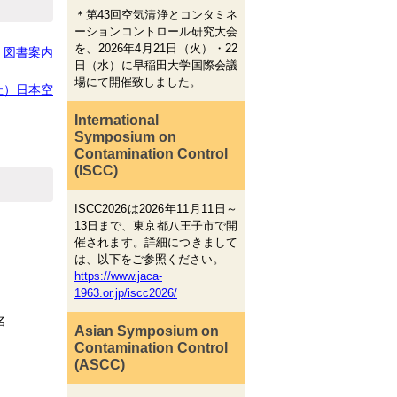
＊第43回空気清浄とコンタミネ
ーションコントロール研究大会
を、2026年4月21日（火）・22
→
図書案内
日（水）に早稲田大学国際会議
場にて開催致しました。
社）日本空
International
Symposium on
Contamination Control
(ISCC)
ISCC2026は2026年11月11日～
13日まで、東京都八王子市で開
催されます。詳細につきまして
は、以下をご参照ください。
https://www.jaca-
1963.or.jp/iscc2026/
名
Asian Symposium on
Contamination Control
(ASCC)