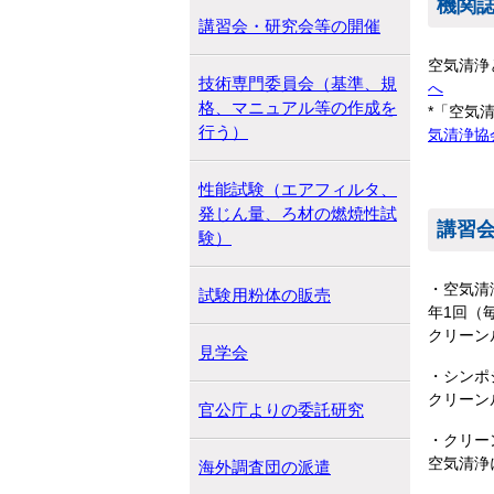
機関
講習会・研究会等の開催
空気清浄
技術専門委員会（基準、規
へ
格、マニュアル等の作成を
*「空気
行う）
気清浄協
性能試験（エアフィルタ、
発じん量、ろ材の燃焼性試
講習
験）
・空気清
試験用粉体の販売
年1回（
クリーン
見学会
・シンポ
クリーン
官公庁よりの委託研究
・クリー
空気清浄
海外調査団の派遣