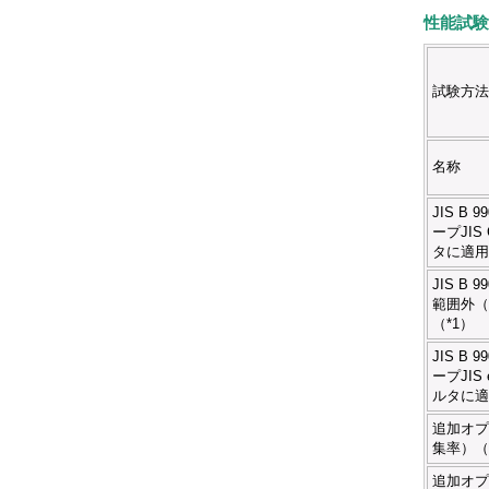
性能試験
試験方法
名称
JIS B 
ープJIS
タに適用
JIS B 
範囲外（J
（*1）
JIS B 
ープJIS
ルタに適
追加オプ
集率）（
追加オプ