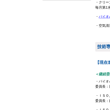
・クリー
毎月第1
・
バイオ
・空気清
技術
【現在
＜継続委
・バイオ
委員長：
・ＩＳＯ
委員長：
・ＩＳＯ