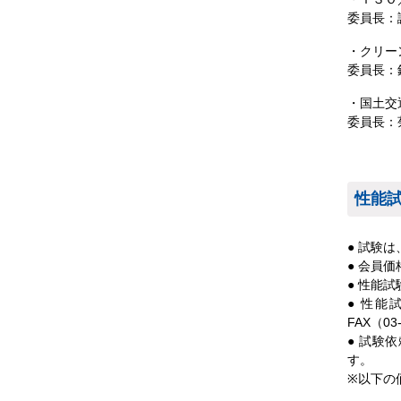
委員長：
・クリー
委員長：
・国土交
委員長：
性能
● 試験
● 会員
● 性能
● 性能
FAX（03
● 試験
す。
※以下の