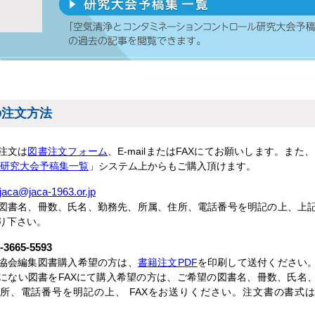
の注文方法
゙注文は
図書注文フォーム
、E-mailまたはFAXにてお願いします。また、
研究大会予稿集一覧
」システム上からもご購入頂けます。
jaca@jaca-1963.or.jp
図書名、冊数、氏名、勤務先、所属、住所、電話番号を明記の上、上
り下さい。
3665-5593
協会編集図書購入希望の方は、
書籍注文PDF
を印刷して送付ください
にない図書をFAXにて購入希望の方は、ご希望の図書名、冊数、氏名
所、電話番号を明記の上、 FAXをお送りください。注文書の書式