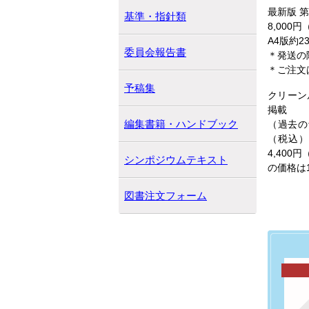
最新版 第
基準・指針類
8,000
A4版約2
委員会報告書
＊発送の
＊ご注文は
予稿集
クリーン
掲載
編集書籍・ハンドブック
（過去の
（税込）
4,400
シンポジウムテキスト
の価格は1
図書注文フォーム