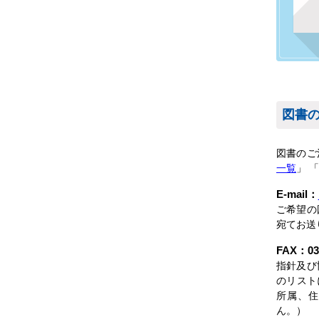
図書
図書のこ
一覧
」 「
E-mail：
ご希望の
宛てお送
FAX：03-
指針及び
のリスト
所属、住
ん。）