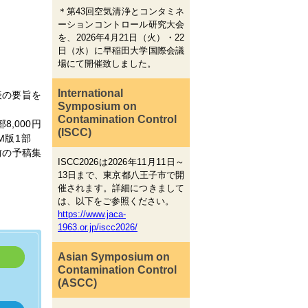
＊第43回空気清浄とコンタミネ
ーションコントロール研究大会
を、2026年4月21日（火）・22
日（水）に早稲田大学国際会議
場にて開催致しました。
International
表の要旨を
Symposium on
Contamination Control
,000円
(ISCC)
OM版1部
以前の予稿集
ISCC2026は2026年11月11日～
13日まで、東京都八王子市で開
催されます。詳細につきまして
は、以下をご参照ください。
https://www.jaca-
1963.or.jp/iscc2026/
Asian Symposium on
Contamination Control
(ASCC)