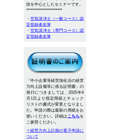
技を中心としたセミナーです。
***********************
・
空気清浄士（一般コース）認
定登録者名簿
・
空気清浄士（専門コース）認
定登録者名簿
「中小企業等経営強化法の経営
力向上設備等に係る証明書」の
発行につきましては、2025年4
月1日より指定用紙とチェック
リストの書式が変更となりまし
た。申請の際は最新の用紙をお
使いください。詳細は
こちら
を
ご参照ください。
＊経営力向上計画の電子申請に
ついて