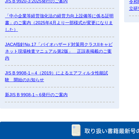
JIS B 9920-3:2025発行のご案内
令和
立研
「中小企業等経営強化法の経営力向上設備等に係る証明
書」のご案内（2025年4月より一部様式が変更になりま
した）
JACA指針No.17「バイオハザード対策用クラスIIキャビ
ネット現場検査マニュアル第2版」 正誤表掲載のご案
内
JIS B 9908-1～4（2019）によるエアフィルタ性能試
験 開始のお知らせ
新JIS B 9908-1～6発行のご案内