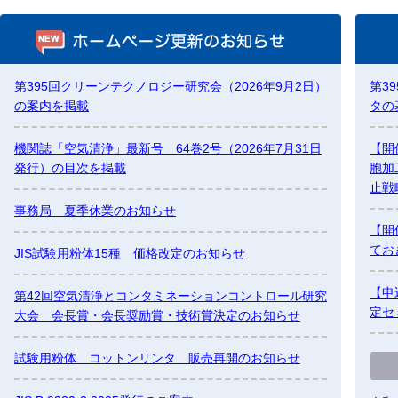
第395回クリーンテクノロジー研究会（2026年9月2日）
第3
の案内を掲載
タの
機関誌「空気清浄」最新号 64巻2号（2026年7月31日
【開
発行）の目次を掲載
胞加
止戦
事務局 夏季休業のお知らせ
【開
てお
JIS試験用粉体15種 価格改定のお知らせ
【申
第42回空気清浄とコンタミネーションコントロール研究
定セ
大会 会長賞・会長奨励賞・技術賞決定のお知らせ
試験用粉体 コットンリンタ 販売再開のお知らせ