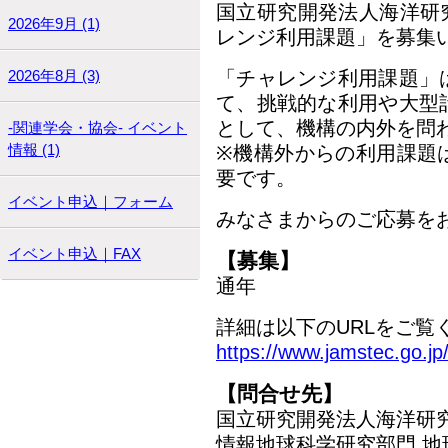
国立研究開発法人海洋研
2026年9月 (1)
レンジ利用課題」を募集
2026年8月 (3)
「チャレンジ利用課題」
て、挑戦的な利用や大型
として、機構の内外を問
-関連学会・協会- イベント
情報 (1)
※機構外からの利用課題
要です。
イベント申込｜フォーム
みなさまからのご応募を
イベント申込｜FAX
【募集】
通年
詳細は以下のURLをご覧
https://www.jamstec.go.jp/
【問合せ先】
国立研究開発法人海洋研
情報地球科学研究部門 