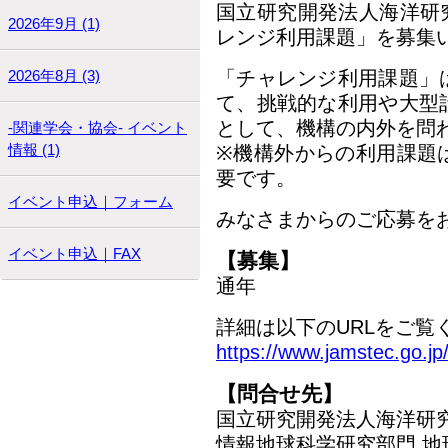
国立研究開発法人海洋研
2026年9月 (1)
レンジ利用課題」を募集
2026年8月 (3)
「チャレンジ利用課題」
て、挑戦的な利用や大型
として、機構の内外を問
-関連学会・協会- イベント
情報 (1)
※機構外からの利用課題
要です。
イベント申込｜フォーム
みなさまからのご応募を
イベント申込｜FAX
【募集】
通年
詳細は以下のURLをご覧
https://www.jamstec.go.jp/
【問合せ先】
国立研究開発法人海洋研
情報地球科学研究部門 