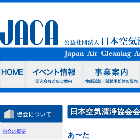
日本空気清浄協会
協会の概要
あ〜た