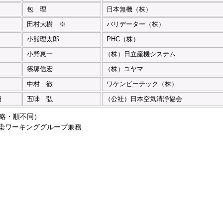
包 理
日本無機（株）
田村大樹 ※
バリデーター（株）
小熊理太郎
PHC（株）
小野恵一
（株）日立産機システム
篠塚信宏
（株）ユヤマ
中村 徹
ワケンビーテック（株）
局
五味 弘
（公社）日本空気清浄協会
略・順不同）
染ワーキンググループ兼務