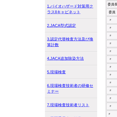
委員
1.バイオハザード対策用ク
ラスIIキャビネット
委員
〃
2.JACA型式認定
〃
〃
3.認定代替検査方法及び換
〃
算計数
〃
4.JACA追加除染方法
〃
〃
5.現場検査
〃
〃
6.現場検査技術者の研修セ
〃
ミナー
〃
7.現場検査技術者リスト
〃
〃