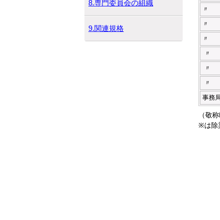
8.専門委員会の組織
〃
〃
9.関連規格
〃
〃
〃
〃
事務
（敬称
※は除