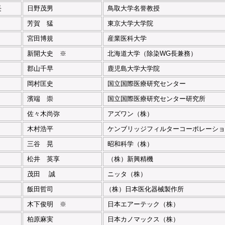
長
日野茂男
鳥取大学名誉教授
芳賀 猛
東京大学大学院
宮田博規
産業医科大学
新開大史 ※
北海道大学（除染WG長兼務）
郡山千早
鹿児島大学大学院
岡村匡史
国立国際医療研究センター
濱端 崇
国立国際医療研究センター研究所
佐々木尚弥
アズワン（株）
木村浩平
ケンブリッジフィルターコーポレーショ
三谷 晃
昭和科学（株）
松井 英享
（株）新興精機
茂田 誠
ニッタ（株）
飯田哲司
（株）日本医化器械製作所
木下俊明 ※
日本エアーテック（株）
柏原麻実
日本カノマックス（株）